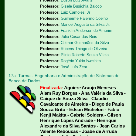
Professor:
Edson Luiz Avanzi
Professor:
Gisele Busichia Baioco
Professor:
Luiz Camolesi Jr
Professor:
Guilherme Palermo Coelho
Professor:
Manoel Augusto da Silva Jr.
Professor:
Franklin Anderson de Amorim
Professor:
Júlio Cesar dos Reis
Professor:
Celmar Guimarães da Silva
Professor:
Rubens Thiago de Oliveira
Professor:
Plinio Roberto Souza Vilela
Professor:
Rogério Yukio Iwashita
Professor:
José Luís Zem
17a. Turma - Engenharia e Administração de Sistemas de
Banco de Dados
Finalizada
: Aguiere Araujo Meneses -
Alam Ruy Borges - Ana Valéria da Silva -
Caique de Souza Silva - Claudio
Cavalcante de Almeida - Diego de Paula
Souza Brito - Edson Michelon - Fabio
Kenji Makita - Gabriel Soldera - Gilson
Henrique Lopes Andrade - Henrique
Alexandre da Silva Santos - Jean Carlos
Valente Reboucas - Joabe de Arruda