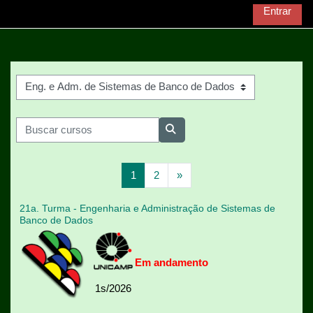
Ir para o conteúdo principal
Entrar
Categorias de Cursos
Buscar cursos
Buscar cursos
Página 1
Página 2
Próxima página
1
2
»
21a. Turma - Engenharia e Administração de Sistemas de
Banco de Dados
Em andamento
1s/2026