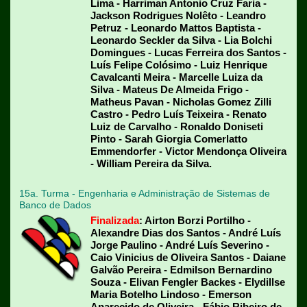
Lima - Harriman Antonio Cruz Faria -
Jackson Rodrigues Nolêto - Leandro
Petruz - Leonardo Mattos Baptista -
Leonardo Seckler da Silva - Lia Bolchi
Domingues - Lucas Ferreira dos Santos -
Luís Felipe Colósimo - Luiz Henrique
Cavalcanti Meira - Marcelle Luiza da
Silva - Mateus De Almeida Frigo -
Matheus Pavan - Nicholas Gomez Zilli
Castro - Pedro Luís Teixeira - Renato
Luiz de Carvalho - Ronaldo Doniseti
Pinto - Sarah Giorgia Comerlatto
Emmendorfer - Victor Mendonça Oliveira
- William Pereira da Silva.
15a. Turma - Engenharia e Administração de Sistemas de
Banco de Dados
Finalizada
: Airton Borzi Portilho -
Alexandre Dias dos Santos - André Luís
Jorge Paulino - André Luís Severino -
Caio Vinicius de Oliveira Santos - Daiane
Galvão Pereira - Edmilson Bernardino
Souza - Elivan Fengler Backes - Elydillse
Maria Botelho Lindoso - Emerson
Aparecido de Oliveira - Fábio Ribeiro de