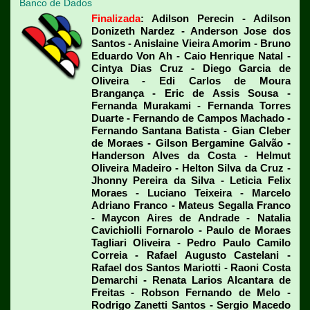
Banco de Dados
Finalizada
: Adilson Perecin - Adilson
Donizeth Nardez - Anderson Jose dos
Santos - Anislaine Vieira Amorim - Bruno
Eduardo Von Ah - Caio Henrique Natal -
Cintya Dias Cruz - Diego Garcia de
Oliveira - Edi Carlos de Moura
Brangança - Eric de Assis Sousa -
Fernanda Murakami - Fernanda Torres
Duarte - Fernando de Campos Machado -
Fernando Santana Batista - Gian Cleber
de Moraes - Gilson Bergamine Galvão -
Handerson Alves da Costa - Helmut
Oliveira Madeiro - Helton Silva da Cruz -
Jhonny Pereira da Silva - Leticia Felix
Moraes - Luciano Teixeira - Marcelo
Adriano Franco - Mateus Segalla Franco
- Maycon Aires de Andrade - Natalia
Cavichiolli Fornarolo - Paulo de Moraes
Tagliari Oliveira - Pedro Paulo Camilo
Correia - Rafael Augusto Castelani -
Rafael dos Santos Mariotti - Raoni Costa
Demarchi - Renata Larios Alcantara de
Freitas - Robson Fernando de Melo -
Rodrigo Zanetti Santos - Sergio Macedo