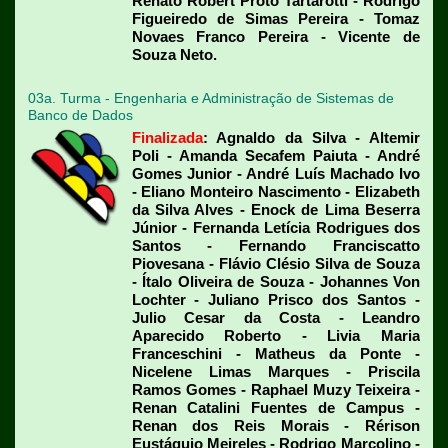
Renato Robert Proto Tartarotti - Rodrigo
Figueiredo de Simas Pereira - Tomaz
Novaes Franco Pereira - Vicente de
Souza Neto.
03a. Turma - Engenharia e Administração de Sistemas de
Banco de Dados
Finalizada
: Agnaldo da Silva - Altemir
Poli - Amanda Secafem Paiuta - André
Gomes Junior - André Luís Machado Ivo
- Eliano Monteiro Nascimento - Elizabeth
da Silva Alves - Enock de Lima Beserra
Júnior - Fernanda Letícia Rodrigues dos
Santos - Fernando Franciscatto
Piovesana - Flávio Clésio Silva de Souza
- Ítalo Oliveira de Souza - Johannes Von
Lochter - Juliano Prisco dos Santos -
Julio Cesar da Costa - Leandro
Aparecido Roberto - Livia Maria
Franceschini - Matheus da Ponte -
Nicelene Limas Marques - Priscila
Ramos Gomes - Raphael Muzy Teixeira -
Renan Catalini Fuentes de Campus -
Renan dos Reis Morais - Rérison
Eustáquio Meireles - Rodrigo Marcolino -