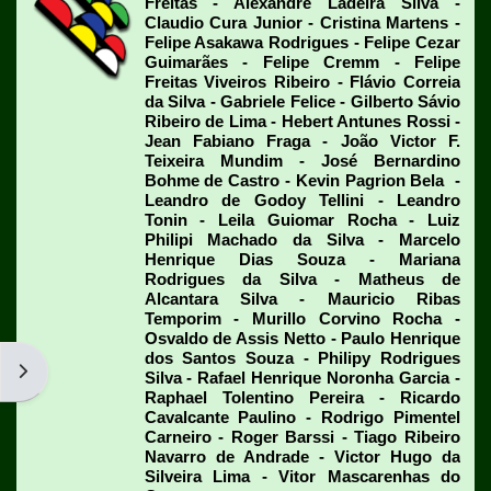
Freitas - Alexandre Ladeira Silva -
Claudio Cura Junior - Cristina Martens -
Felipe Asakawa Rodrigues - Felipe Cezar
Guimarães - Felipe Cremm - Felipe
Freitas Viveiros Ribeiro - Flávio Correia
da Silva - Gabriele Felice - Gilberto Sávio
Ribeiro de Lima - Hebert Antunes Rossi -
Jean Fabiano Fraga - João Victor F.
Teixeira Mundim - José Bernardino
Bohme de Castro - Kevin Pagrion Bela -
Leandro de Godoy Tellini - Leandro
Tonin - Leila Guiomar Rocha - Luiz
Philipi Machado da Silva - Marcelo
Henrique Dias Souza - Mariana
Rodrigues da Silva - Matheus de
Alcantara Silva - Mauricio Ribas
Temporim - Murillo Corvino Rocha -
Osvaldo de Assis Netto - Paulo Henrique
dos Santos Souza - Philipy Rodrigues
Abrir gaveta de blocos
Silva - Rafael Henrique Noronha Garcia -
Raphael Tolentino Pereira - Ricardo
Cavalcante Paulino - Rodrigo Pimentel
Carneiro - Roger Barssi - Tiago Ribeiro
Navarro de Andrade - Victor Hugo da
Silveira Lima - Vitor Mascarenhas do