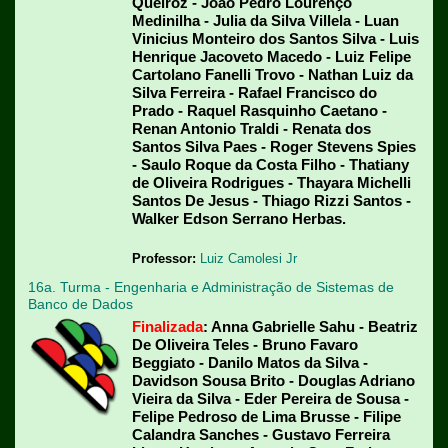
Queiroz - João Pedro Lourenço
Medinilha - Julia da Silva Villela - Luan
Vinicius Monteiro dos Santos Silva - Luis
Henrique Jacoveto Macedo - Luiz Felipe
Cartolano Fanelli Trovo - Nathan Luiz da
Silva Ferreira - Rafael Francisco do
Prado - Raquel Rasquinho Caetano -
Renan Antonio Traldi - Renata dos
Santos Silva Paes - Roger Stevens Spies
- Saulo Roque da Costa Filho - Thatiany
de Oliveira Rodrigues - Thayara Michelli
Santos De Jesus - Thiago Rizzi Santos -
Walker Edson Serrano Herbas.
Professor:
Luiz Camolesi Jr
16a. Turma - Engenharia e Administração de Sistemas de
Banco de Dados
Finalizada
: Anna Gabrielle Sahu - Beatriz
De Oliveira Teles - Bruno Favaro
Beggiato - Danilo Matos da Silva -
Davidson Sousa Brito - Douglas Adriano
Vieira da Silva - Eder Pereira de Sousa -
Felipe Pedroso de Lima Brusse - Filipe
Calandra Sanches - Gustavo Ferreira