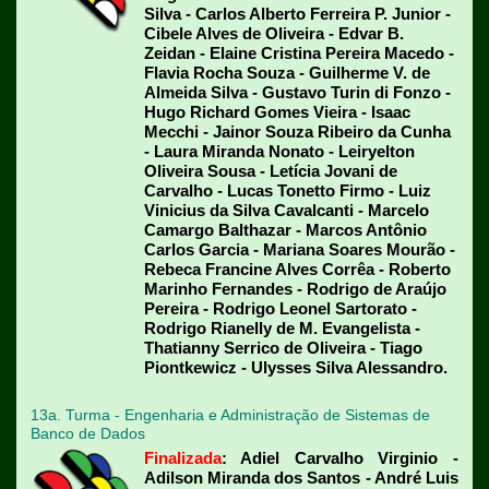
Silva - Carlos Alberto Ferreira P. Junior -
Cibele Alves de Oliveira - Edvar B.
Zeidan - Elaine Cristina Pereira Macedo -
Flavia Rocha Souza - Guilherme V. de
Almeida Silva - Gustavo Turin di Fonzo -
Hugo Richard Gomes Vieira - Isaac
Mecchi - Jainor Souza Ribeiro da Cunha
- Laura Miranda Nonato - Leiryelton
Oliveira Sousa - Letícia Jovani de
Carvalho - Lucas Tonetto Firmo - Luiz
Vinicius da Silva Cavalcanti - Marcelo
Camargo Balthazar - Marcos Antônio
Carlos Garcia - Mariana Soares Mourão -
Rebeca Francine Alves Corrêa - Roberto
Marinho Fernandes - Rodrigo de Araújo
Pereira - Rodrigo Leonel Sartorato -
Rodrigo Rianelly de M. Evangelista -
Thatianny Serrico de Oliveira - Tiago
Piontkewicz - Ulysses Silva Alessandro
.
13a. Turma - Engenharia e Administração de Sistemas de
Banco de Dados
Finalizada
: Adiel Carvalho Virginio -
Adilson Miranda dos Santos - André Luis